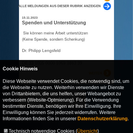
ALLE MELDUNGEN AUS DIESER RUBRIK ANZEIGEN
15.11.2023
Spenden und Unterstützung
Sie können meine Arbeit unterstützen
(Keine Spende, sondern Schenkung)
Dr. Philipp Lengsfeld
DE 33 1005 0000 1069 3863 39
Cookie Hinweis
Diese Webseite verwendet Cookies, die notwendig sind, um
die Webseite zu nutzen. Weiterhin verwenden wir Dienste
von Drittanbietern, die uns helfen, unser Webangebot zu
Twitter
verbessern (Website-Optmierung). Für die Verwendung
Tweets von @PLengsfeld
bestimmter Dienste, benötigen wir Ihre Einwilligung. Ihre
Einwilligung können Sie jederzeit widerrufen. Weitere
Informationen finden Sie in unserer
Datenschutzerklärung
.
Technisch notwendige Cookies (
Übersicht
)