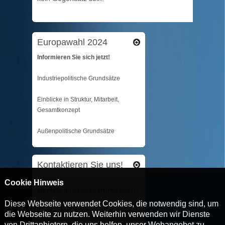
Europawahl 2024
Informieren Sie sich jetzt!
Industriepolitische Grundsätze
Einblicke in Struktur, Mitarbeit,
Gesamtkonzept
Außenpolitische Grundsätze
Kontaktieren Sie uns!
Cookie Hinweis
Interesse an weiteren Informationen?
Diese Webseite verwendet Cookies, die notwendig sind, um
Interesse an aktiver Mitarbeit oder
die Webseite zu nutzen. Weiterhin verwenden wir Dienste
Kandidatur?
von Drittanbietern, die uns helfen, unser Webangebot zu